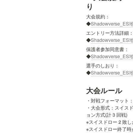
り
大会規約：

◆
Shadowverse_ES
エントリー方法詳細：
◆
Shadowverse_
保護者参加同意書：

◆
Shadowverse_E
選手のしおり：

◆
Shadowverse_E
大会ルール
・対戦フォーマット：
・大会形式：スイス
ョン方式(計 3 回戦)

※スイスドロー 2 敗
※スイスドロー終了時