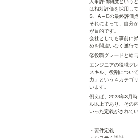
人事評価制度という
は相対評価を採用して
S、A～Eの最終評価
それによって、自分
が目的です。

会社としても事前に
めを間違いなく遂行
②役職グレードと給
エンジニアの役職グレ
スキル、役割について
力」という４カテゴ
います。
例えば、2023年3
ル以上であり、その
いった定義がされて
・要件定義

・システム設計
