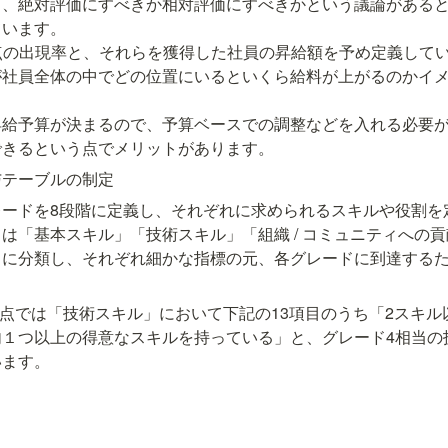
と、絶対評価にすべきか相対評価にすべきかという議論がある
います。

点の出現率と、それらを獲得した社員の昇給額を予め定義してい
が社員全体の中でどの位置にいるといくら給料が上がるのかイ
昇給予算が決まるので、予算ベースでの調整などを入れる必要
できるという点でメリットがあります。
与テーブルの制定
ードを8段階に定義し、それぞれに求められるスキルや役割を定
は「基本スキル」「技術スキル」「組織 / コミュニティへの貢献
リに分類し、それぞれ細かな指標の元、各グレードに到達する
月時点では「技術スキル」において下記の13項目のうち「2スキ
内１つ以上の得意なスキルを持っている」と、グレード4相当の
います。