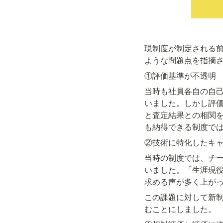
現制度が制定される
ような問題点を指摘
①評価基準が不透明
当時も社員各自の自
いました。しかし評
と査定結果との相関
も納得できる制度で
②技術に特化したキ
当時の制度では、チ
いました。「生涯現
求める声が多く上が
この課題に対して新
むことにしました。