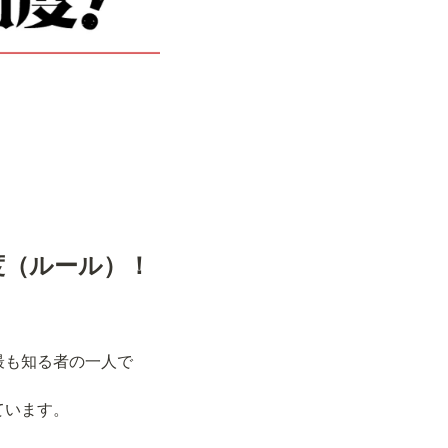
度（ルール）！
を最も知る者の一人で
ています。