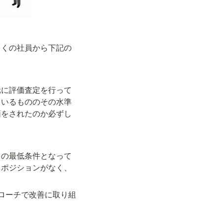
多くの社員から下記の
元に評価査定を行って
ているもののその水準
価をされたのか必ずし
との最低条件となって
るポジションがなく、
ローチで改善に取り組