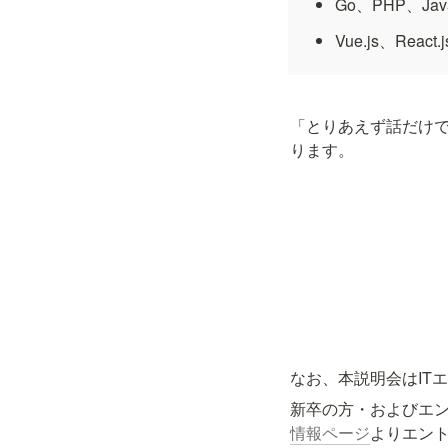
Go、PHP、Javas
Vue.js、R
「とりあえず話だけ
ります。
なお、本説明会はIT
新卒の方・およびエ
情報ページ
よりエン