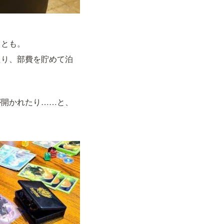
ことも。
たり、部費を貯めて泊
が開かれたり……と、