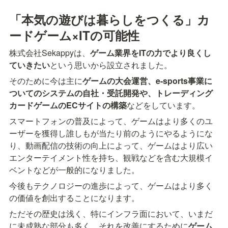
「本気の遊びは暮らしをつくる」カ
ードゲーム×ITの可能性
株式会社Sekappyは、
ゲーム業界をITの力でより良くし
ていきたい
という思いから設立されました。
そのために今は主に
ゲームの大会運営、e-sports事業に
ついてのシステムの自社・受託開発や、トレーディング
カードゲームのECサイトの構築
などをしています。
スマートフォンの普及によって、ゲームはより多くのユ
ーザーを獲得し誰しもが当たり前のようにやるようにな
り、動画配信の技術の向上によって、ゲームはより広い
エンターテイメント性を持ち、観戦などを含む大規模イ
ベントなどが一般的になりました。
今後もテクノロジーの進歩によって、ゲームはより多く
の価値を創出することになります。
ただその歴史は浅く、特にインフラ面において、いまだ
に未成熟な部分も多く、それを改善にするために
ゲーム