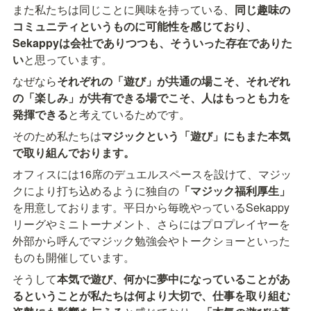
また私たちは同じことに興味を持っている、
同じ趣味の
コミュニティというものに可能性を感じており、
Sekappyは会社でありつつも、そういった存在でありた
い
と思っています。
なぜなら
それぞれの「遊び」が共通の場こそ、それぞれ
の「楽しみ」が共有できる場でこそ、人はもっとも力を
発揮できる
と考えているためです。
そのため私たちは
マジックという「遊び」にもまた本気
で取り組んでおります。
オフィスには16席のデュエルスペースを設けて、マジッ
クにより打ち込めるように独自の
「マジック福利厚生」
を用意しております。平日から毎晩やっているSekappy
リーグやミニトーナメント、さらにはプロプレイヤーを
外部から呼んでマジック勉強会やトークショーといった
ものも開催しています。
そうして
本気で遊び、何かに夢中になっていることがあ
るということが私たちは何より大切で、仕事を取り組む